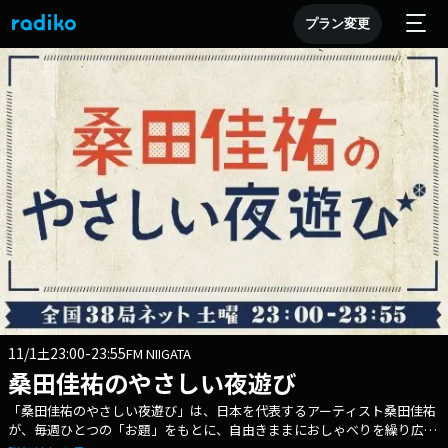
プラン変更
11/1
23:00-23:55
土
FM NIIGATA
桑田佳祐のやさしい夜遊び
「桑田佳祐のやさしい夜遊び」は、日本を代表するアーティスト桑田佳祐
が、毎週ひとつの「お題」をもとに、自由きままにおしゃべりを繰り広げ