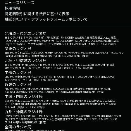
ニュースリリース
採用情報
特定商取引に関する法律に基づく表示
株式会社メディアプラットフォームラボについて
北海道・東北のラジオ局
ＨＢＣラジオ
ＳＴＶラジオ
AIR-G'（FM北海道）
FM NORTH WAVE
ＲＡＢ青森放送
エフエム青森
IBCラジオ
エフエム岩手
tbcラジオ
Date fm（エフエム仙台）
ABSラジオ
エフエム秋田
YBC山形放送
Rhythm Station エフエム山形
RFCラジオ福島
ふくしまFM
NHK AM（札幌）
NHK AM（仙台）
関東のラジオ局
TBSラジオ
文化放送
ニッポン放送
interfm
TOKYO FM
J-WAVE
ラジオ日本
BAYFM78
NACK5
ＦＭヨコハマ
LuckyFM 茨城放送
CRT栃木放送
RadioBerry
FM GUNMA
NHK AM（東京）
北陸・甲信越のラジオ局
ＢＳＮラジオ
FM NIIGATA
ＫＮＢラジオ
ＦＭとやま
MROラジオ
エフエム石川
FBCラジオ
FM福井
YBSラジオ
FM FUJI
SBCラジオ
ＦＭ長野
NHK AM（東京）
NHK AM（名古屋）
中部のラジオ局
CBCラジオ
東海ラジオ
ぎふチャン
ZIP-FM
FM AICHI
ＦＭ ＧＩＦＵ
SBSラジオ
K-MIX SHIZUOKA
レディオキューブ ＦＭ三重
NHK AM（名古屋）
近畿のラジオ局
ABCラジオ
MBSラジオ
OBCラジオ大阪
FM COCOLO
FM802
FM大阪
ラジオ関西
Kiss FM KOBE
e-radio FM滋賀
KBS京都ラジオ
α-STATION FM KYOTO
wbs和歌山放送
NHK AM（大阪）
中国・四国のラジオ局
BSSラジオ
エフエム山陰
ＲＳＫラジオ
ＦＭ岡山
RCCラジオ
広島FM
ＫＲＹ山口放送
エフエム山口
ＪＲＴ四国放送
FM徳島
RNC西日本放送
FM香川
RNB南海放送
FM愛媛
RKC高知放送
エフエム高知
NHK AM（広島）
NHK AM（松山）
九州・沖縄のラジオ局
RKBラジオ
KBCラジオ
LOVE FM
CROSS FM
FM FUKUOKA
エフエム佐賀
NBCラジオ
FM長崎
RKKラジオ
FMKエフエム熊本
OBSラジオ
エフエム大分
宮崎放送
エフエム宮崎
ＭＢＣラジオ
μＦＭ
RBCiラジオ
ラジオ沖縄
FM沖縄
NHK AM（福岡）
全国のラジオ局