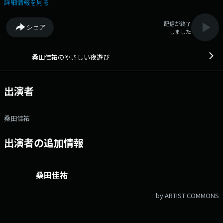
る番組です。 時にはアカデミックに音楽講座をおっぴろげたり、時には
詳細情報を見る
得意種目シモネタで暴れたり、時にはリスナーと電話でクイズで直接バト
ルなど、気まぐれ企画で出たとこ勝負。その上、ほとんどが生放送と言
配信が終了
シェア
う、やる気満タンのプログラム。 番組終盤には、桑田佳祐自らギター片
しました
手に歌う、生歌コーナーもあります。これは他では聞けない超レアな生
歌。要チェック！ 番組Webサイト：
https://www.tfm.co.jp/yoasobi/ メッセージフォーム：
桑田佳祐のやさしい夜遊び
https://www.tfm.co.jp/yoasobi/message/ FAX：03-3221-1800
出演者
桑田佳祐
出演者の追加情報
桑田佳祐
by ARTIST COMMONS