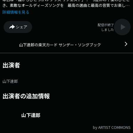
き、素敵なオールディーズソングを 最高の選曲と最高の音質でお楽しみ
ください！ 番組Webサイト：https://www.tfm.co.jp/ssb/ メッセー
詳細情報を見る
ジフォーム：https://www.tfm.co.jp/ssb/form/ Xハッシュタグは
「#sundaysongbook」
配信が終了
シェア
しました
山下達郎の楽天カード サンデー・ソングブック
出演者
山下達郎
出演者の追加情報
山下達郎
by ARTIST COMMONS