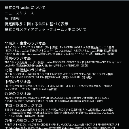
株式会社radikoについて
ニュースリリース
採用情報
特定商取引に関する法律に基づく表示
株式会社メディアプラットフォームラボについて
北海道・東北のラジオ局
ＨＢＣラジオ
ＳＴＶラジオ
AIR-G'（FM北海道）
FM NORTH WAVE
ＲＡＢ青森放送
エフエム青森
IBCラジオ
エフエム岩手
tbcラジオ
Date fm（エフエム仙台）
ABSラジオ
エフエム秋田
YBC山形放送
Rhythm Station エフエム山形
RFCラジオ福島
ふくしまFM
NHK AM（札幌）
NHK AM（仙台）
関東のラジオ局
TBSラジオ
文化放送
ニッポン放送
interfm
TOKYO FM
J-WAVE
ラジオ日本
BAYFM78
NACK5
ＦＭヨコハマ
LuckyFM 茨城放送
CRT栃木放送
RadioBerry
FM GUNMA
NHK AM（東京）
北陸・甲信越のラジオ局
ＢＳＮラジオ
FM NIIGATA
ＫＮＢラジオ
ＦＭとやま
MROラジオ
エフエム石川
FBCラジオ
FM福井
YBSラジオ
FM FUJI
SBCラジオ
ＦＭ長野
NHK AM（東京）
NHK AM（名古屋）
中部のラジオ局
CBCラジオ
東海ラジオ
ぎふチャン
ZIP-FM
FM AICHI
ＦＭ ＧＩＦＵ
SBSラジオ
K-MIX SHIZUOKA
レディオキューブ ＦＭ三重
NHK AM（名古屋）
近畿のラジオ局
ABCラジオ
MBSラジオ
OBCラジオ大阪
FM COCOLO
FM802
FM大阪
ラジオ関西
Kiss FM KOBE
e-radio FM滋賀
KBS京都ラジオ
α-STATION FM KYOTO
wbs和歌山放送
NHK AM（大阪）
中国・四国のラジオ局
BSSラジオ
エフエム山陰
ＲＳＫラジオ
ＦＭ岡山
RCCラジオ
広島FM
ＫＲＹ山口放送
エフエム山口
ＪＲＴ四国放送
FM徳島
RNC西日本放送
FM香川
RNB南海放送
FM愛媛
RKC高知放送
エフエム高知
NHK AM（広島）
NHK AM（松山）
九州・沖縄のラジオ局
RKBラジオ
KBCラジオ
LOVE FM
CROSS FM
FM FUKUOKA
エフエム佐賀
NBCラジオ
FM長崎
RKKラジオ
FMKエフエム熊本
OBSラジオ
エフエム大分
宮崎放送
エフエム宮崎
ＭＢＣラジオ
μＦＭ
RBCiラジオ