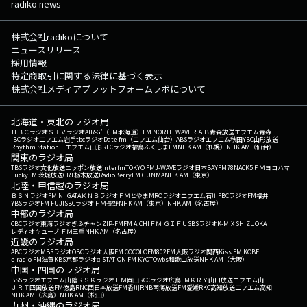
radiko news
株式会社radikoについて
ニュースリリース
採用情報
特定商取引に関する法律に基づく表示
株式会社メディアプラットフォームラボについて
北海道・東北のラジオ局
ＨＢＣラジオ
ＳＴＶラジオ
AIR-G'（FM北海道）
FM NORTH WAVE
ＲＡＢ青森放送
エフエム青森
IBCラジオ
エフエム岩手
tbcラジオ
Date fm（エフエム仙台）
ABSラジオ
エフエム秋田
YBC山形放送
Rhythm Station エフエム山形
RFCラジオ福島
ふくしまFM
NHK AM（札幌）
NHK AM（仙台）
関東のラジオ局
TBSラジオ
文化放送
ニッポン放送
interfm
TOKYO FM
J-WAVE
ラジオ日本
BAYFM78
NACK5
ＦＭヨコハマ
LuckyFM 茨城放送
CRT栃木放送
RadioBerry
FM GUNMA
NHK AM（東京）
北陸・甲信越のラジオ局
ＢＳＮラジオ
FM NIIGATA
ＫＮＢラジオ
ＦＭとやま
MROラジオ
エフエム石川
FBCラジオ
FM福井
YBSラジオ
FM FUJI
SBCラジオ
ＦＭ長野
NHK AM（東京）
NHK AM（名古屋）
中部のラジオ局
CBCラジオ
東海ラジオ
ぎふチャン
ZIP-FM
FM AICHI
ＦＭ ＧＩＦＵ
SBSラジオ
K-MIX SHIZUOKA
レディオキューブ ＦＭ三重
NHK AM（名古屋）
近畿のラジオ局
ABCラジオ
MBSラジオ
OBCラジオ大阪
FM COCOLO
FM802
FM大阪
ラジオ関西
Kiss FM KOBE
e-radio FM滋賀
KBS京都ラジオ
α-STATION FM KYOTO
wbs和歌山放送
NHK AM（大阪）
中国・四国のラジオ局
BSSラジオ
エフエム山陰
ＲＳＫラジオ
ＦＭ岡山
RCCラジオ
広島FM
ＫＲＹ山口放送
エフエム山口
ＪＲＴ四国放送
FM徳島
RNC西日本放送
FM香川
RNB南海放送
FM愛媛
RKC高知放送
エフエム高知
NHK AM（広島）
NHK AM（松山）
九州・沖縄のラジオ局