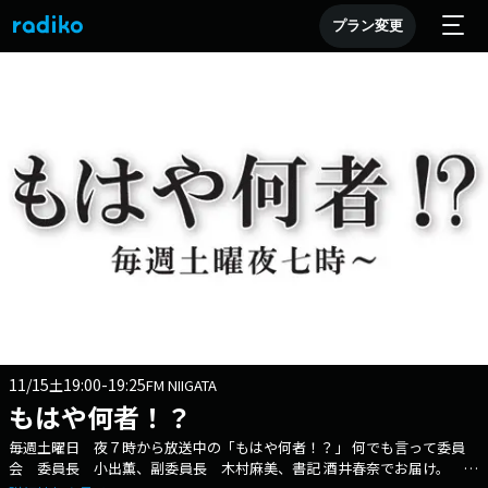
プラン変更
11/15
19:00-19:25
土
FM NIIGATA
もはや何者！？
毎週土曜日 夜７時から放送中の「もはや何者！？」 何でも言って委員
会 委員長 小出薫、副委員長 木村麻美、書記 酒井春奈でお届け。 会