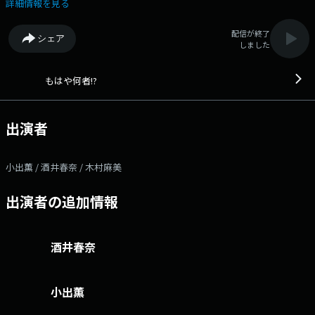
議の議題は、皆さんの日々の悩み、ストレス！！ どんどんメッセージでぶ
詳細情報を見る
つけてください！採用メッセージにはプレゼントあり！ 会議のご参加お待
ちしています！ 番組Webサイト：
配信が終了
シェア
https://www.fmniigata.com/user/prog/prog_id/314/ メッセージフォー
しました
ム：
https://www.fmniigata.com/program/314/request_message/47359
Xハッシュタグは「#もはなに」
もはや何者!?
出演者
小出薫 / 酒井春奈 / 木村麻美
出演者の追加情報
酒井春奈
小出薫