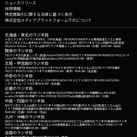
ニュースリリース
採用情報
特定商取引に関する法律に基づく表示
株式会社メディアプラットフォームラボについて
北海道・東北のラジオ局
ＨＢＣラジオ
ＳＴＶラジオ
AIR-G'（FM北海道）
FM NORTH WAVE
ＲＡＢ青森放送
エフエム青森
IBCラジオ
エフエム岩手
tbcラジオ
Date fm（エフエム仙台）
ABSラジオ
エフエム秋田
YBC山形放送
Rhythm Station エフエム山形
RFCラジオ福島
ふくしまFM
NHK AM（札幌）
NHK AM（仙台）
関東のラジオ局
TBSラジオ
文化放送
ニッポン放送
interfm
TOKYO FM
J-WAVE
ラジオ日本
BAYFM78
NACK5
ＦＭヨコハマ
LuckyFM 茨城放送
CRT栃木放送
RadioBerry
FM GUNMA
NHK AM（東京）
北陸・甲信越のラジオ局
ＢＳＮラジオ
FM NIIGATA
ＫＮＢラジオ
ＦＭとやま
MROラジオ
エフエム石川
FBCラジオ
FM福井
YBSラジオ
FM FUJI
SBCラジオ
ＦＭ長野
NHK AM（東京）
NHK AM（名古屋）
中部のラジオ局
CBCラジオ
東海ラジオ
ぎふチャン
ZIP-FM
FM AICHI
ＦＭ ＧＩＦＵ
SBSラジオ
K-MIX SHIZUOKA
レディオキューブ ＦＭ三重
NHK AM（名古屋）
近畿のラジオ局
ABCラジオ
MBSラジオ
OBCラジオ大阪
FM COCOLO
FM802
FM大阪
ラジオ関西
Kiss FM KOBE
e-radio FM滋賀
KBS京都ラジオ
α-STATION FM KYOTO
wbs和歌山放送
NHK AM（大阪）
中国・四国のラジオ局
BSSラジオ
エフエム山陰
ＲＳＫラジオ
ＦＭ岡山
RCCラジオ
広島FM
ＫＲＹ山口放送
エフエム山口
ＪＲＴ四国放送
FM徳島
RNC西日本放送
FM香川
RNB南海放送
FM愛媛
RKC高知放送
エフエム高知
NHK AM（広島）
NHK AM（松山）
九州・沖縄のラジオ局
RKBラジオ
KBCラジオ
LOVE FM
CROSS FM
FM FUKUOKA
エフエム佐賀
NBCラジオ
FM長崎
RKKラジオ
FMKエフエム熊本
OBSラジオ
エフエム大分
宮崎放送
エフエム宮崎
ＭＢＣラジオ
μＦＭ
RBCiラジオ
ラジオ沖縄
FM沖縄
NHK AM（福岡）
全国のラジオ局