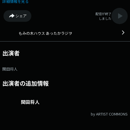
https://www.fmniigata.com/program/323/request_message/49275
詳細情報を見る
配信が終了
シェア
しました
もみの木ハウス あったかラジヲ
出演者
関田将人
出演者の追加情報
関田将人
by ARTIST COMMONS