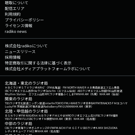
聴取について
配信エリア
利用規約
プライバシーポリシー
ライセンス情報
radiko news
株式会社radikoについて
ニュースリリース
採用情報
特定商取引に関する法律に基づく表示
株式会社メディアプラットフォームラボについて
北海道・東北のラジオ局
ＨＢＣラジオ
ＳＴＶラジオ
AIR-G'（FM北海道）
FM NORTH WAVE
ＲＡＢ青森放送
エフエム青森
IBCラジオ
エフエム岩手
tbcラジオ
Date fm（エフエム仙台）
ABSラジオ
エフエム秋田
YBC山形放送
Rhythm Station エフエム山形
RFCラジオ福島
ふくしまFM
NHK AM（札幌）
NHK AM（仙台）
関東のラジオ局
TBSラジオ
文化放送
ニッポン放送
interfm
TOKYO FM
J-WAVE
ラジオ日本
BAYFM78
NACK5
ＦＭヨコハマ
LuckyFM 茨城放送
CRT栃木放送
RadioBerry
FM GUNMA
NHK AM（東京）
北陸・甲信越のラジオ局
ＢＳＮラジオ
FM NIIGATA
ＫＮＢラジオ
ＦＭとやま
MROラジオ
エフエム石川
FBCラジオ
FM福井
YBSラジオ
FM FUJI
SBCラジオ
ＦＭ長野
NHK AM（東京）
NHK AM（名古屋）
中部のラジオ局
CBCラジオ
東海ラジオ
ぎふチャン
ZIP-FM
FM AICHI
ＦＭ ＧＩＦＵ
SBSラジオ
K-MIX SHIZUOKA
レディオキューブ ＦＭ三重
NHK AM（名古屋）