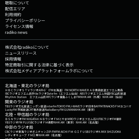
聴取について
配信エリア
利用規約
プライバシーポリシー
ライセンス情報
radiko news
株式会社radikoについて
ニュースリリース
採用情報
特定商取引に関する法律に基づく表示
株式会社メディアプラットフォームラボについて
北海道・東北のラジオ局
ＨＢＣラジオ
ＳＴＶラジオ
AIR-G'（FM北海道）
FM NORTH WAVE
ＲＡＢ青森放送
エフエム青森
IBCラジオ
エフエム岩手
tbcラジオ
Date fm（エフエム仙台）
ABSラジオ
エフエム秋田
YBC山形放送
Rhythm Station エフエム山形
RFCラジオ福島
ふくしまFM
NHK AM（札幌）
NHK AM（仙台）
関東のラジオ局
TBSラジオ
文化放送
ニッポン放送
interfm
TOKYO FM
J-WAVE
ラジオ日本
BAYFM78
NACK5
ＦＭヨコハマ
LuckyFM 茨城放送
CRT栃木放送
RadioBerry
FM GUNMA
NHK AM（東京）
北陸・甲信越のラジオ局
ＢＳＮラジオ
FM NIIGATA
ＫＮＢラジオ
ＦＭとやま
MROラジオ
エフエム石川
FBCラジオ
FM福井
YBSラジオ
FM FUJI
SBCラジオ
ＦＭ長野
NHK AM（東京）
NHK AM（名古屋）
中部のラジオ局
CBCラジオ
東海ラジオ
ぎふチャン
ZIP-FM
FM AICHI
ＦＭ ＧＩＦＵ
SBSラジオ
K-MIX SHIZUOKA
レディオキューブ ＦＭ三重
NHK AM（名古屋）