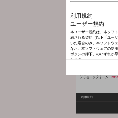
放送局
放送時間
2026年1月11日
番組名
TOKI CHIC RA
シンガーとして様々な世代の
RADIO。
様々なコーナーと、素晴ら
番組Webサイト：
http://www
メッセージフォーム：
http
利用規約