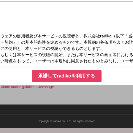
（日）22:30～22:55
DIO
音楽好きに愛されている土岐麻子。そんな彼女がお送りする粋で中毒性(TOXIC)のある
承諾してradikoを利用する
しい音楽をご用意してあなたをお待ちしています。
.jfn.jp/toki/
s://form.audee.jp/tokichic/message
Copyright © radiko co., Ltd. All rights reserved