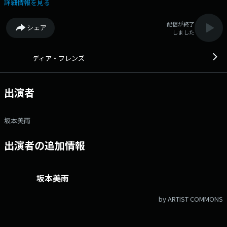
保】 さんが登場！ TOKYO FM『Skyrocket Company』の“浜崎秘書”と
詳細情報を見る
しておなじみの存在。 やわらかく耳に残る声は、「癒される声だと思う
夕方のラジオパーソナリティーランキング」で女性部門1位に選ばれたこ
配信が終了
シェア
ともある、Sweet Voiceの持ち主！ “一度聞いたら忘れられない声”につ
しました
いて、じっくりと掘り下げていきます。 また、坂本美雨が長年にわた
って温めてきた企画をついに実現！ 浜崎さんと一緒に“Sweet Voice”で
料理のレシピ朗読に挑戦します！！ 一体どうなる…！？乞うご期
ディア・フレンズ
待！！！ 番組Webサイト：https://www.tfm.co.jp/dear/ Xハッシ
ュタグは「#ディアフレンズ」 Xアカウントは「@dearfriends80」
出演者
坂本美雨
出演者の追加情報
坂本美雨
by ARTIST COMMONS