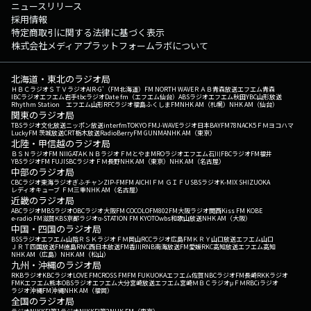
ニュースリリース
採用情報
特定商取引に関する法律に基づく表示
株式会社メディアプラットフォームラボについて
北海道・東北のラジオ局
ＨＢＣラジオ
ＳＴＶラジオ
AIR-G'（FM北海道）
FM NORTH WAVE
ＲＡＢ青森放送
エフエム青森
IBCラジオ
エフエム岩手
tbcラジオ
Date fm（エフエム仙台）
ABSラジオ
エフエム秋田
YBC山形放送
Rhythm Station エフエム山形
RFCラジオ福島
ふくしまFM
NHK AM（札幌）
NHK AM（仙台）
関東のラジオ局
TBSラジオ
文化放送
ニッポン放送
interfm
TOKYO FM
J-WAVE
ラジオ日本
BAYFM78
NACK5
ＦＭヨコハマ
LuckyFM 茨城放送
CRT栃木放送
RadioBerry
FM GUNMA
NHK AM（東京）
北陸・甲信越のラジオ局
ＢＳＮラジオ
FM NIIGATA
ＫＮＢラジオ
ＦＭとやま
MROラジオ
エフエム石川
FBCラジオ
FM福井
YBSラジオ
FM FUJI
SBCラジオ
ＦＭ長野
NHK AM（東京）
NHK AM（名古屋）
中部のラジオ局
CBCラジオ
東海ラジオ
ぎふチャン
ZIP-FM
FM AICHI
ＦＭ ＧＩＦＵ
SBSラジオ
K-MIX SHIZUOKA
レディオキューブ ＦＭ三重
NHK AM（名古屋）
近畿のラジオ局
ABCラジオ
MBSラジオ
OBCラジオ大阪
FM COCOLO
FM802
FM大阪
ラジオ関西
Kiss FM KOBE
e-radio FM滋賀
KBS京都ラジオ
α-STATION FM KYOTO
wbs和歌山放送
NHK AM（大阪）
中国・四国のラジオ局
BSSラジオ
エフエム山陰
ＲＳＫラジオ
ＦＭ岡山
RCCラジオ
広島FM
ＫＲＹ山口放送
エフエム山口
ＪＲＴ四国放送
FM徳島
RNC西日本放送
FM香川
RNB南海放送
FM愛媛
RKC高知放送
エフエム高知
NHK AM（広島）
NHK AM（松山）
九州・沖縄のラジオ局
RKBラジオ
KBCラジオ
LOVE FM
CROSS FM
FM FUKUOKA
エフエム佐賀
NBCラジオ
FM長崎
RKKラジオ
FMKエフエム熊本
OBSラジオ
エフエム大分
宮崎放送
エフエム宮崎
ＭＢＣラジオ
μＦＭ
RBCiラジオ
ラジオ沖縄
FM沖縄
NHK AM（福岡）
全国のラジオ局