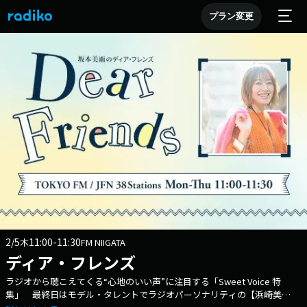
プラン変更
2/5
11:00-11:30
木
FM NIIGATA
ディア・フレンズ
ラジオから聴こえてくる“心地のいい声”に注目する「Sweet Voice 特
集」 最終日はモデル・タレントでラジオパーソナリティの【浜崎美