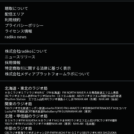
聴取について
配信エリア
利用規約
プライバシーポリシー
ライセンス情報
radiko news
株式会社radikoについて
ニュースリリース
採用情報
特定商取引に関する法律に基づく表示
株式会社メディアプラットフォームラボについて
北海道・東北のラジオ局
ＨＢＣラジオ
ＳＴＶラジオ
AIR-G'（FM北海道）
FM NORTH WAVE
ＲＡＢ青森放送
エフエム青森
IBCラジオ
エフエム岩手
tbcラジオ
Date fm（エフエム仙台）
ABSラジオ
エフエム秋田
YBC山形放送
Rhythm Station エフエム山形
RFCラジオ福島
ふくしまFM
NHK AM（札幌）
NHK AM（仙台）
関東のラジオ局
TBSラジオ
文化放送
ニッポン放送
interfm
TOKYO FM
J-WAVE
ラジオ日本
BAYFM78
NACK5
ＦＭヨコハマ
LuckyFM 茨城放送
CRT栃木放送
RadioBerry
FM GUNMA
NHK AM（東京）
北陸・甲信越のラジオ局
ＢＳＮラジオ
FM NIIGATA
ＫＮＢラジオ
ＦＭとやま
MROラジオ
エフエム石川
FBCラジオ
FM福井
YBSラジオ
FM FUJI
SBCラジオ
ＦＭ長野
NHK AM（東京）
NHK AM（名古屋）
中部のラジオ局
CBCラジオ
東海ラジオ
ぎふチャン
ZIP-FM
FM AICHI
ＦＭ ＧＩＦＵ
SBSラジオ
K-MIX SHIZUOKA