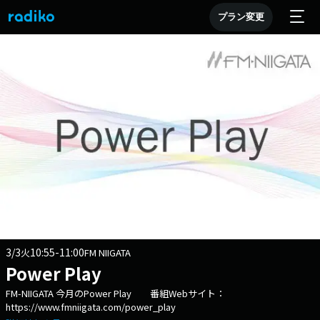
プラン変更
3/3
10:55-11:00
火
FM NIIGATA
Power Play
FM-NIIGATA 今月のPower Play 番組Webサイト：
https://www.fmniigata.com/power_play