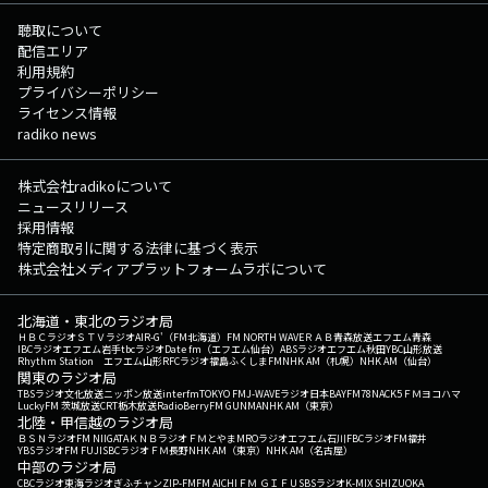
聴取について
配信エリア
利用規約
プライバシーポリシー
ライセンス情報
radiko news
株式会社radikoについて
ニュースリリース
採用情報
特定商取引に関する法律に基づく表示
株式会社メディアプラットフォームラボについて
北海道・東北のラジオ局
ＨＢＣラジオ
ＳＴＶラジオ
AIR-G'（FM北海道）
FM NORTH WAVE
ＲＡＢ青森放送
エフエム青森
IBCラジオ
エフエム岩手
tbcラジオ
Date fm（エフエム仙台）
ABSラジオ
エフエム秋田
YBC山形放送
Rhythm Station エフエム山形
RFCラジオ福島
ふくしまFM
NHK AM（札幌）
NHK AM（仙台）
関東のラジオ局
TBSラジオ
文化放送
ニッポン放送
interfm
TOKYO FM
J-WAVE
ラジオ日本
BAYFM78
NACK5
ＦＭヨコハマ
LuckyFM 茨城放送
CRT栃木放送
RadioBerry
FM GUNMA
NHK AM（東京）
北陸・甲信越のラジオ局
ＢＳＮラジオ
FM NIIGATA
ＫＮＢラジオ
ＦＭとやま
MROラジオ
エフエム石川
FBCラジオ
FM福井
YBSラジオ
FM FUJI
SBCラジオ
ＦＭ長野
NHK AM（東京）
NHK AM（名古屋）
中部のラジオ局
CBCラジオ
東海ラジオ
ぎふチャン
ZIP-FM
FM AICHI
ＦＭ ＧＩＦＵ
SBSラジオ
K-MIX SHIZUOKA