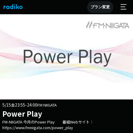
プラン変更
5/15
23:55-24:00
金
FM NIIGATA
Power Play
FM-NIIGATA 今月のPower Play 番組Webサイト：
https://www.fmniigata.com/power_play