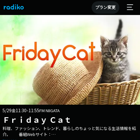
プラン変更
5/29
11:30-11:55
金
FM NIIGATA
Ｆｒｉｄａｙ Ｃａｔ
料理、ファッション、トレンド、暮らしのちょっと気になる生活情報を紹
介。 番組Webサイト：