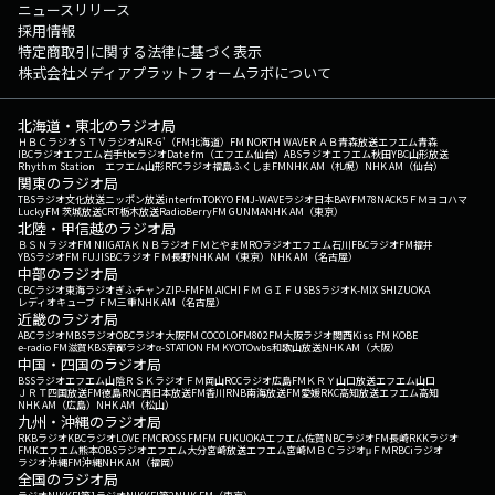
ニュースリリース
採用情報
特定商取引に関する法律に基づく表示
株式会社メディアプラットフォームラボについて
北海道・東北のラジオ局
ＨＢＣラジオ
ＳＴＶラジオ
AIR-G'（FM北海道）
FM NORTH WAVE
ＲＡＢ青森放送
エフエム青森
IBCラジオ
エフエム岩手
tbcラジオ
Date fm（エフエム仙台）
ABSラジオ
エフエム秋田
YBC山形放送
Rhythm Station エフエム山形
RFCラジオ福島
ふくしまFM
NHK AM（札幌）
NHK AM（仙台）
関東のラジオ局
TBSラジオ
文化放送
ニッポン放送
interfm
TOKYO FM
J-WAVE
ラジオ日本
BAYFM78
NACK5
ＦＭヨコハマ
LuckyFM 茨城放送
CRT栃木放送
RadioBerry
FM GUNMA
NHK AM（東京）
北陸・甲信越のラジオ局
ＢＳＮラジオ
FM NIIGATA
ＫＮＢラジオ
ＦＭとやま
MROラジオ
エフエム石川
FBCラジオ
FM福井
YBSラジオ
FM FUJI
SBCラジオ
ＦＭ長野
NHK AM（東京）
NHK AM（名古屋）
中部のラジオ局
CBCラジオ
東海ラジオ
ぎふチャン
ZIP-FM
FM AICHI
ＦＭ ＧＩＦＵ
SBSラジオ
K-MIX SHIZUOKA
レディオキューブ ＦＭ三重
NHK AM（名古屋）
近畿のラジオ局
ABCラジオ
MBSラジオ
OBCラジオ大阪
FM COCOLO
FM802
FM大阪
ラジオ関西
Kiss FM KOBE
e-radio FM滋賀
KBS京都ラジオ
α-STATION FM KYOTO
wbs和歌山放送
NHK AM（大阪）
中国・四国のラジオ局
BSSラジオ
エフエム山陰
ＲＳＫラジオ
ＦＭ岡山
RCCラジオ
広島FM
ＫＲＹ山口放送
エフエム山口
ＪＲＴ四国放送
FM徳島
RNC西日本放送
FM香川
RNB南海放送
FM愛媛
RKC高知放送
エフエム高知
NHK AM（広島）
NHK AM（松山）
九州・沖縄のラジオ局
RKBラジオ
KBCラジオ
LOVE FM
CROSS FM
FM FUKUOKA
エフエム佐賀
NBCラジオ
FM長崎
RKKラジオ
FMKエフエム熊本
OBSラジオ
エフエム大分
宮崎放送
エフエム宮崎
ＭＢＣラジオ
μＦＭ
RBCiラジオ
ラジオ沖縄
FM沖縄
NHK AM（福岡）
全国のラジオ局