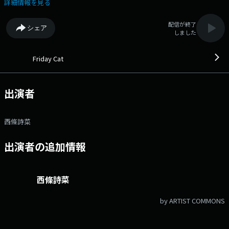
http://www.fmniigata.com/user/prog/prog_id/6 メッセージフォーム：
詳細情報を見る
https://www.fmniigata.com/program/6/request_message/148
配信が終了
シェア
しました
Friday Cat
出演者
西條詩菜
出演者の追加情報
西條詩菜
by ARTIST COMMONS