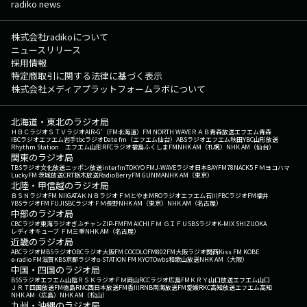
radiko news
株式会社radikoについて
ニュースリリース
採用情報
特定商取引に関する法律に基づく表示
株式会社メディアプラットフォームラボについて
北海道・東北のラジオ局
ＨＢＣラジオ
ＳＴＶラジオ
AIR-G'（FM北海道）
FM NORTH WAVE
ＲＡＢ青森放送
エフエム青森
IBCラジオ
エフエム岩手
tbcラジオ
Date fm（エフエム仙台）
ABSラジオ
エフエム秋田
YBC山形放送
Rhythm Station エフエム山形
RFCラジオ福島
ふくしまFM
NHK AM（札幌）
NHK AM（仙台）
関東のラジオ局
TBSラジオ
文化放送
ニッポン放送
interfm
TOKYO FM
J-WAVE
ラジオ日本
BAYFM78
NACK5
ＦＭヨコハマ
LuckyFM 茨城放送
CRT栃木放送
RadioBerry
FM GUNMA
NHK AM（東京）
北陸・甲信越のラジオ局
ＢＳＮラジオ
FM NIIGATA
ＫＮＢラジオ
ＦＭとやま
MROラジオ
エフエム石川
FBCラジオ
FM福井
YBSラジオ
FM FUJI
SBCラジオ
ＦＭ長野
NHK AM（東京）
NHK AM（名古屋）
中部のラジオ局
CBCラジオ
東海ラジオ
ぎふチャン
ZIP-FM
FM AICHI
ＦＭ ＧＩＦＵ
SBSラジオ
K-MIX SHIZUOKA
レディオキューブ ＦＭ三重
NHK AM（名古屋）
近畿のラジオ局
ABCラジオ
MBSラジオ
OBCラジオ大阪
FM COCOLO
FM802
FM大阪
ラジオ関西
Kiss FM KOBE
e-radio FM滋賀
KBS京都ラジオ
α-STATION FM KYOTO
wbs和歌山放送
NHK AM（大阪）
中国・四国のラジオ局
BSSラジオ
エフエム山陰
ＲＳＫラジオ
ＦＭ岡山
RCCラジオ
広島FM
ＫＲＹ山口放送
エフエム山口
ＪＲＴ四国放送
FM徳島
RNC西日本放送
FM香川
RNB南海放送
FM愛媛
RKC高知放送
エフエム高知
NHK AM（広島）
NHK AM（松山）
九州・沖縄のラジオ局