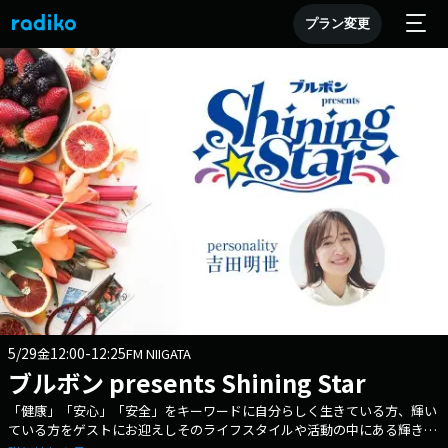
プラン変更
5/29
12:00-12:25
金
FM NIIGATA
ブルボン presents Shining Star
「健康」「安心」「安全」をキーワードに自分らしく生きている方、輝い
ている方をゲストにお迎えしそのライフスタイルや活動の中にある輝きの