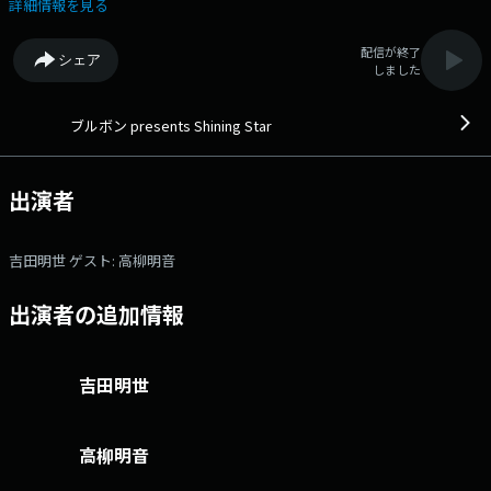
秘訣を伺いながら、より豊かで元気な日々を過ごすヒントをお届けしま
詳細情報を見る
す。 今週からのゲストは、俳優の高柳明音さん。 SKE48の卒業か
ら5年…俳優として芝居と向き合う今感じていることや 全て作詞に関わ
配信が終了
シェア
ったという、1stミニアルバム『Spirit』について伺います。 本日のゲ
しました
スト： 高柳明音 番組Webサイト：https://jfn.co.jp/lp/shiningstar/
メッセージフォーム：https://form.jfn.co.jp/shiningstar/message
ブルボン presents Shining Star
出演者
吉田明世 ゲスト: 高柳明音
出演者の追加情報
吉田明世
高柳明音