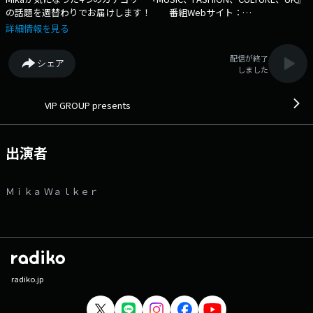
の話題を週替わりでお届けします！ 番組Webサイト：
https://www.fmniigata.com/user/prog/prog_id/286/ メッセージフォー
詳細情報を見る
ム：https://www.fmniigata.com/program/286/request_message/43557
配信が終了
シェア
しました
VIP GROUP presents
出演者
Ｍｉｋａ Ｗａｌｋｅｒ
radiko.jp