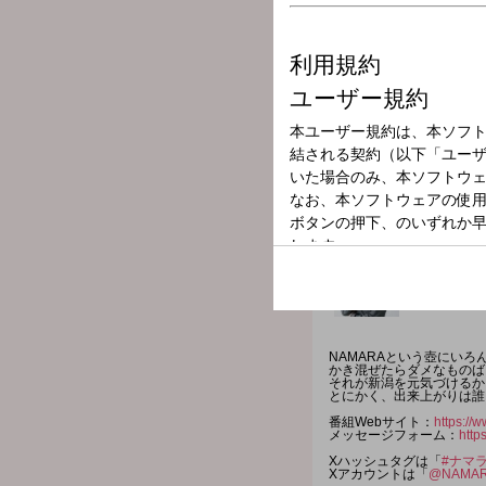
放送局
放送時間
2026年6月2日（
番組名
NAMARA MIX
NAMARAという壺にい
かき混ぜたらダメなものば
それが新潟を元気づけるか
とにかく、出来上がりは誰
番組Webサイト：
https://
メッセージフォーム：
http
Xハッシュタグは「
#ナマ
Xアカウントは「
@NAMAR