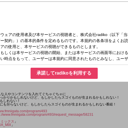
火）19:00～19:55
承諾してradikoを利用する
ろんな人やコンテンツを入れてぐちゃぐちゃに
っかりかもしれないけど、もしかしたらスゴイものが生まれるかもしれない！
もしれない！
にも分らないけど、もしかしたらスゴイものが生まれるかもしれない番組！
www.fmniigata.com/program/493
s://www.fmniigata.com/program/493/request_message/58231
ラミックス
」
A_MIX
」