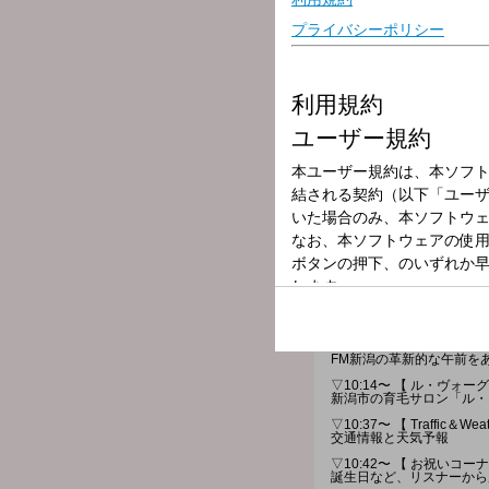
放送局
放送時間
2026年6月3日（
番組名
Gottcha!!
FM新潟の革新的な午前をあ
▽10:14〜 【 ル・ヴォ
新潟市の育毛サロン「ル・
▽10:37〜 【 Traffic＆Wea
交通情報と天気予報
▽10:42〜 【 お祝いコーナ
誕生日など、リスナーから