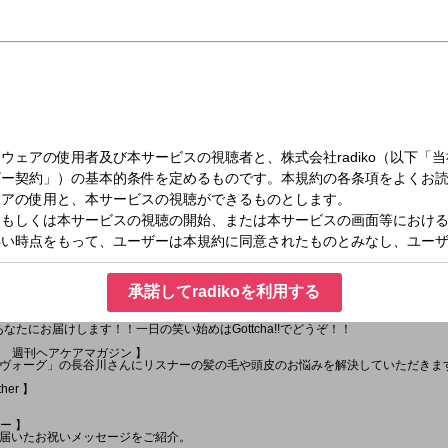
水）10:00～10:55
承諾してradikoを利用する
なたにお届けします！！一日の笑い始めはGottcha!!でどうぞ！！
ーグ 週刊ヘアケアマガジン 】
ヴォーグ」の長谷川さんにリスナーの髪の毛や頭皮のお悩みを解決していただきま
ther 】
ー 】
届いたお祝いメッセージをご紹介。