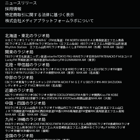
ニュースリリース
採用情報
特定商取引に関する法律に基づく表示
株式会社メディアプラットフォームラボについて
北海道・東北のラジオ局
ＨＢＣラジオ
ＳＴＶラジオ
AIR-G'（FM北海道）
FM NORTH WAVE
ＲＡＢ青森放送
エフエム青森
IBCラジオ
エフエム岩手
tbcラジオ
Date fm（エフエム仙台）
ABSラジオ
エフエム秋田
YBC山形放送
Rhythm Station エフエム山形
RFCラジオ福島
ふくしまFM
NHK AM（札幌）
NHK AM（仙台）
関東のラジオ局
TBSラジオ
文化放送
ニッポン放送
interfm
TOKYO FM
J-WAVE
ラジオ日本
BAYFM78
NACK5
ＦＭヨコハマ
LuckyFM 茨城放送
CRT栃木放送
RadioBerry
FM GUNMA
NHK AM（東京）
北陸・甲信越のラジオ局
ＢＳＮラジオ
FM NIIGATA
ＫＮＢラジオ
ＦＭとやま
MROラジオ
エフエム石川
FBCラジオ
FM福井
YBSラジオ
FM FUJI
SBCラジオ
ＦＭ長野
NHK AM（東京）
NHK AM（名古屋）
中部のラジオ局
CBCラジオ
東海ラジオ
ぎふチャン
ZIP-FM
FM AICHI
ＦＭ ＧＩＦＵ
SBSラジオ
K-MIX SHIZUOKA
レディオキューブ ＦＭ三重
NHK AM（名古屋）
近畿のラジオ局
ABCラジオ
MBSラジオ
OBCラジオ大阪
FM COCOLO
FM802
FM大阪
ラジオ関西
Kiss FM KOBE
e-radio FM滋賀
KBS京都ラジオ
α-STATION FM KYOTO
wbs和歌山放送
NHK AM（大阪）
中国・四国のラジオ局
BSSラジオ
エフエム山陰
ＲＳＫラジオ
ＦＭ岡山
RCCラジオ
広島FM
ＫＲＹ山口放送
エフエム山口
ＪＲＴ四国放送
FM徳島
RNC西日本放送
FM香川
RNB南海放送
FM愛媛
RKC高知放送
エフエム高知
NHK AM（広島）
NHK AM（松山）
九州・沖縄のラジオ局
RKBラジオ
KBCラジオ
LOVE FM
CROSS FM
FM FUKUOKA
エフエム佐賀
NBCラジオ
FM長崎
RKKラジオ
FMKエフエム熊本
OBSラジオ
エフエム大分
宮崎放送
エフエム宮崎
ＭＢＣラジオ
μＦＭ
RBCiラジオ
ラジオ沖縄
FM沖縄
NHK AM（福岡）
全国のラジオ局