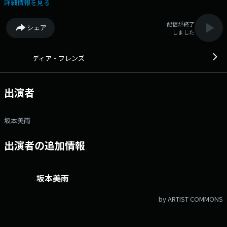
た義理の父の手伝いのため、東京から九州の田舎町へ向かい、2ヶ月間を
詳細情報を見る
過ごす「雄太」を演じます。 義理の父役は、イッセー尾形さん。 監
督・脚本は、長編デビュー作となる坂西未郁監督。 ロバート・デ・ニ
配信が終了
シェア
ーロが創設したトライベッカ映画祭のコンペ部門に、日本作品として選出
しました
された注目作！ 柄本さんのリクエスト楽曲もお届けします♪ 番組
Webサイト：https://www.tfm.co.jp/dear/ Xハッシュタグは「#ディア
フレンズ」 Xアカウントは「@dearfriends80」
ディア・フレンズ
出演者
坂本美雨
出演者の追加情報
坂本美雨
by ARTIST COMMONS