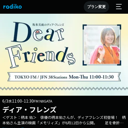
プラン変更
6/3
11:00-11:30
水
FM NIIGATA
ディア・フレンズ
＜ゲスト：柄本 佑＞ 俳優の柄本佑さんが、ディアフレンズ初登場！ 柄
本佑さん主演の映画「メモリィズ」が6月12日から公開。 足を骨折し