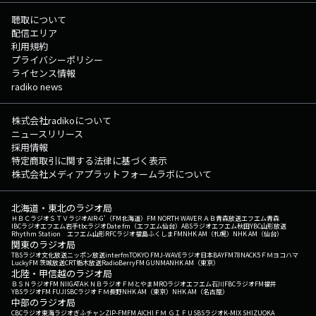
聴取について
配信エリア
利用規約
プライバシーポリシー
ライセンス情報
radiko news
株式会社radikoについて
ニュースリリース
採用情報
特定商取引に関する法律に基づく表示
株式会社メディアプラットフォームラボについて
北海道・東北のラジオ局
ＨＢＣラジオ
ＳＴＶラジオ
AIR-G'（FM北海道）
FM NORTH WAVE
ＲＡＢ青森放送
エフエム青森
IBCラジオ
エフエム岩手
tbcラジオ
Date fm（エフエム仙台）
ABSラジオ
エフエム秋田
YBC山形放送
Rhythm Station エフエム山形
RFCラジオ福島
ふくしまFM
NHK AM（札幌）
NHK AM（仙台）
関東のラジオ局
TBSラジオ
文化放送
ニッポン放送
interfm
TOKYO FM
J-WAVE
ラジオ日本
BAYFM78
NACK5
ＦＭヨコハマ
LuckyFM 茨城放送
CRT栃木放送
RadioBerry
FM GUNMA
NHK AM（東京）
北陸・甲信越のラジオ局
ＢＳＮラジオ
FM NIIGATA
ＫＮＢラジオ
ＦＭとやま
MROラジオ
エフエム石川
FBCラジオ
FM福井
YBSラジオ
FM FUJI
SBCラジオ
ＦＭ長野
NHK AM（東京）
NHK AM（名古屋）
中部のラジオ局
CBCラジオ
東海ラジオ
ぎふチャン
ZIP-FM
FM AICHI
ＦＭ ＧＩＦＵ
SBSラジオ
K-MIX SHIZUOKA