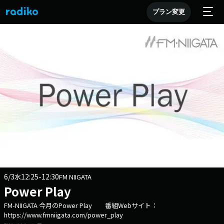
プラン変更
6/3
12:25-12:30
水
FM NIIGATA
Power Play
FM-NIIGATA 今月のPower Play 番組Webサイト：
https://www.fmniigata.com/power_play