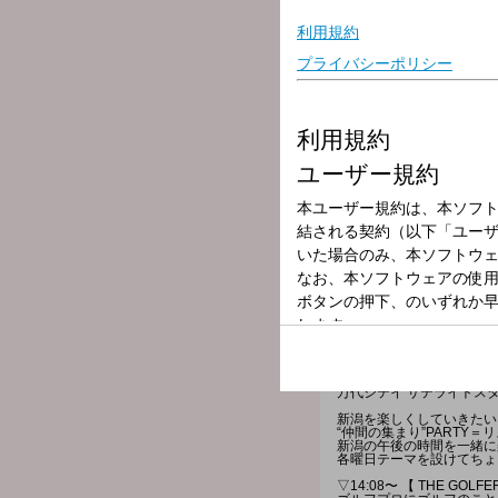
放送局
放送時間
2026年6月3日（
番組名
GO！GO！PA
「GO！GO！PARTY！
万代シテイ サテライトス
新潟を楽しくしていきたい
“仲間の集まり”PARTY
新潟の午後の時間を一緒に
各曜日テーマを設けてちょ
▽14:08〜 【 THE GOLFER