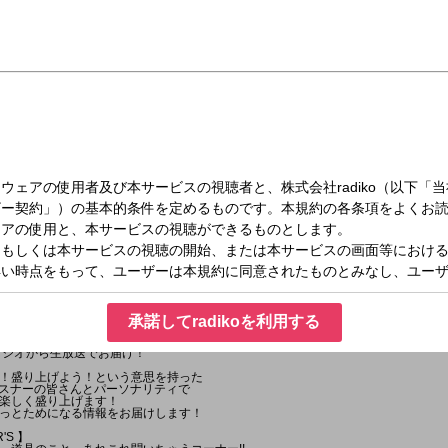
水）14:00～14:50
RTY！～ゴゴパリ～
承諾してradikoを利用する
～ゴゴパリ～」！
タジオから生放送でお届け！
！盛り上げよう！という意思を持った
＝リスナーの皆さんとパーソナリティで
楽しく盛り上げます！
っとためになる情報をお届けします！
'S 】