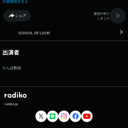
絆を確かめてスタバカードGET！ 第一回！絆クイズ！！ 今夜は生徒
詳細情報を見る
の君に、君と一緒に逆電に出てくれる友達を連れてきてもらいます！
電話はそれぞれのスマホを使い、同じ時間の逆電にみんなで同時参加！逆
配信が終了
シェア
電中に出題される友達同士の絆を確かめるクイズに挑戦！ 回答は「せ
しました
ーの」で同時に答えてもらい、見事お互いが同じ答えを言うことができた
らスタバカードをゲット！ 友達は何人連れてきてもOKです。たった
一人の大親友でもいいし、いつメン5人でも、部活仲間でもOK！友達は
SCHOOL OF LOCK!
SCHOOL OF LOCK!を知らなくても大丈夫です。 友達と一緒にラジオ
に出られる大チャンス！そしてスタバカードももらえてしまう大大大チャ
ンス！ ぜひこの機会に友達に声をかけてみんなで一緒に絆クイズにエ
出演者
ントリーしてほしい！エントリーは［学校掲示板］や［わが校の公式
LINE］、［メール］から！ そして今夜もアンジー校長は大事を取って
おやすみです。 校長！ゆっくりしっかり治してくださいねー！
たんぼ教頭
SCHOOL OF LOCK!は夜10時に開校 ☆彡 ---番組へのメッセージはコチ
ラから!--- ◇学校掲示板に書き込む（掲示板は登録無料のアプリで
す!） ◇メールを送る ◇公式LINEアカウントから送る ◇FAXを送る：
03-3221-1800 ★番組WEBサイトはコチラ! 【今夜の時間割】
▽22:00～『生放送教室①』＜アンジー校長・たんぼ教頭＞ ▽22:18頃～
『コレサワLOCKS!』＜コレサワ＞ ▽22:30頃～『生放送教室②』＜アン
ジー校長・たんぼ教頭＞ ▽22:55頃～(一部地域を除き)『どっちのCat or
radiko.jp
Dog』 ▽23:00頃～『SCHOOL OF LOCK!放送部 君だけの歌』 ▽23:08
頃～『ChevonLOCKS!』＜Chevon＞ ▽23:30頃～『生放送教室③』＜ア
ンジー校長・たんぼ教頭＞ SCHOOL OF LOCK!は毎日入れ替わりでアー
ティスト講師が登場! 各曜日の詳しい時間割はSCHOOL OF LOCK!の入学