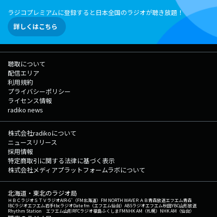
のしおりをチェック! ---各LOCKS!・部活動の授業内容はコチラ!---
ラジコプレミアムに登録すると日本全国のラジオが聴き放題！
▽23:00〜23:06 『SCHOOL OF LOCK!放送部 君だけの歌 supported by
JASRAC』 生徒のみんなの"大事な人に届けたい曲"を、ラジオの電波を
詳しくはこちら
使って届けてもらう時間です！ 電話で曲を届けてくれた生徒には、QUO
カード3000円分をプレゼント！ ◇応募はこちら（特設サイト）から！
▽23:08頃～『ChevonLOCKS!』 毎週水曜 23時8分からは ことばを深め
る「言語深化論の講師」 Chevon先生による『Chevon LOCKS!』を開
聴取について
講? Xでのポストは「#ChevonLOCKS」！ Chevon LOCKS!へのメッセ
配信エリア
ージを大募集！ メッセージは、【Chevon LOCKS!掲示板】か【Chevon
利用規約
LOCKS!のメールフォーム】まで！ ★ChevonLOCKS!掲示板へ
プライバシーポリシー
★Chevon先生へのメールはコチラ! ★ChevonLOCKS!の放送後記は▶︎コ
ライセンス情報
チラから! ◎番組公式SNSもチェックしてね! ◇Twitter ◇LINE
radiko news
◇YouTube ◇TikTok ◇Instagram ▽23:00〜 【 松田LOCKS!
COUNTDOWN JASRAC supported by JASRAC 】 --- ▽23:10〜 【 宮
世LOCKS! 】 毎週水曜日は”美”を追求する（りゅ）美術の講師！ 宮世
株式会社radikoについて
琉弥先生による「宮世LOCKS!」 番組Webサイト：
ニュースリリース
https://www.tfm.co.jp/lock メッセージフォーム：
採用情報
https://www.tfm.co.jp/lock/mail/ FAX：03-3221-1800 Xハッシュタグ
特定商取引に関する法律に基づく表示
は「#スクールオブロック」 Xアカウントは「@sol_info」
株式会社メディアプラットフォームラボについて
北海道・東北のラジオ局
ＨＢＣラジオ
ＳＴＶラジオ
AIR-G'（FM北海道）
FM NORTH WAVE
ＲＡＢ青森放送
エフエム青森
IBCラジオ
エフエム岩手
tbcラジオ
Date fm（エフエム仙台）
ABSラジオ
エフエム秋田
YBC山形放送
Rhythm Station エフエム山形
RFCラジオ福島
ふくしまFM
NHK AM（札幌）
NHK AM（仙台）