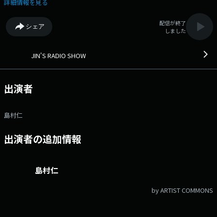
楽至上主義でお送りします。 ▽19:55〜 【 Power Play 】 FM-
詳細情報を見る
NIIGATA 今月のPower Play 番組Webサイト：
https://www.fmniigata.com/program/346 メッセージフォーム：
配信が終了
シェア
https://www.fmniigata.com/program/346/request_message/52207
しました
Xハッシュタグは「#JRS775」 Xアカウントは「@775Jrs」
JIN'S RADIO SHOW
出演者
島村仁
出演者の追加情報
島村仁
by ARTIST COMMONS