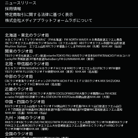
ニュースリリース
採用情報
特定商取引に関する法律に基づく表示
株式会社メディアプラットフォームラボについて
北海道・東北のラジオ局
ＨＢＣラジオ
ＳＴＶラジオ
AIR-G'（FM北海道）
FM NORTH WAVE
ＲＡＢ青森放送
エフエム青森
IBCラジオ
エフエム岩手
tbcラジオ
Date fm（エフエム仙台）
ABSラジオ
エフエム秋田
YBC山形放送
Rhythm Station エフエム山形
RFCラジオ福島
ふくしまFM
NHK AM（札幌）
NHK AM（仙台）
関東のラジオ局
TBSラジオ
文化放送
ニッポン放送
interfm
TOKYO FM
J-WAVE
ラジオ日本
BAYFM78
NACK5
ＦＭヨコハマ
LuckyFM 茨城放送
CRT栃木放送
RadioBerry
FM GUNMA
NHK AM（東京）
北陸・甲信越のラジオ局
ＢＳＮラジオ
FM NIIGATA
ＫＮＢラジオ
ＦＭとやま
MROラジオ
エフエム石川
FBCラジオ
FM福井
YBSラジオ
FM FUJI
SBCラジオ
ＦＭ長野
NHK AM（東京）
NHK AM（名古屋）
中部のラジオ局
CBCラジオ
東海ラジオ
ぎふチャン
ZIP-FM
FM AICHI
ＦＭ ＧＩＦＵ
SBSラジオ
K-MIX SHIZUOKA
レディオキューブ ＦＭ三重
NHK AM（名古屋）
近畿のラジオ局
ABCラジオ
MBSラジオ
OBCラジオ大阪
FM COCOLO
FM802
FM大阪
ラジオ関西
Kiss FM KOBE
e-radio FM滋賀
KBS京都ラジオ
α-STATION FM KYOTO
wbs和歌山放送
NHK AM（大阪）
中国・四国のラジオ局
BSSラジオ
エフエム山陰
ＲＳＫラジオ
ＦＭ岡山
RCCラジオ
広島FM
ＫＲＹ山口放送
エフエム山口
ＪＲＴ四国放送
FM徳島
RNC西日本放送
FM香川
RNB南海放送
FM愛媛
RKC高知放送
エフエム高知
NHK AM（広島）
NHK AM（松山）
九州・沖縄のラジオ局
RKBラジオ
KBCラジオ
LOVE FM
CROSS FM
FM FUKUOKA
エフエム佐賀
NBCラジオ
FM長崎
RKKラジオ
FMKエフエム熊本
OBSラジオ
エフエム大分
宮崎放送
エフエム宮崎
ＭＢＣラジオ
μＦＭ
RBCiラジオ
ラジオ沖縄
FM沖縄
NHK AM（福岡）
全国のラジオ局