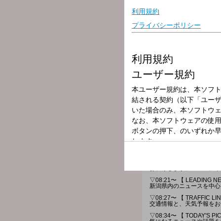
放送局
放送時間
2026年7月8日（
番組名
FM HEADLINE
知りたい・聴きたいがここ
お届けします。パーソナリテ
▽08:21〜 【 LEADING NE
新潟県内のニュースを中心
▽08:27〜 【 TRAFFIC LI
交通情報と、天気予報をお
▽08:34〜 【 TODAY'S PI