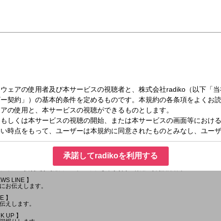
水）08:20～08:55
承諾してradikoを利用する
にある！全国・新潟県内のニュースをはじめ、気になる道路交通情報や天気情報な
ィー：(月)(火)(金)鎌田アレクシッチさやか(水)上村知世(木)酒井春奈
WS LINE 】
にお伝えします。
NE 】
伝えします。
CK UP 】