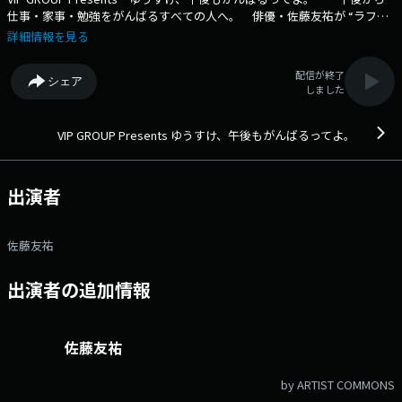
仕事・家事・勉強をがんばるすべての人へ。 俳優・佐藤友祐が “ラフ
に・優しく・ちょっとテンション高めに！？” エールを届ける２５分
詳細情報を見る
間！ 聴くだけで元気になれる？かもしれない応援系トーク番組。 番
組Webサイト：https://www.fmniigata.com/program/579
配信が終了
シェア
しました
VIP GROUP Presents ゆうすけ、午後もがんばるってよ。
出演者
佐藤友祐
出演者の追加情報
佐藤友祐
by ARTIST COMMONS