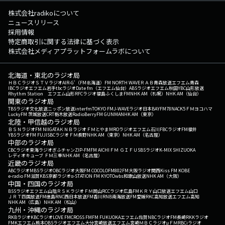
株式会社radikoについて
ニュースリリース
採用情報
特定商取引に関する法律に基づく表示
株式会社メディアプラットフォームラボについて
北海道・東北のラジオ局
ＨＢＣラジオ
ＳＴＶラジオ
AIR-G'（FM北海道）
FM NORTH WAVE
ＲＡＢ青森放送
エフエム青森
IBCラジオ
エフエム岩手
tbcラジオ
Date fm（エフエム仙台）
ABSラジオ
エフエム秋田
YBC山形放送
Rhythm Station エフエム山形
RFCラジオ福島
ふくしまFM
NHK AM（札幌）
NHK AM（仙台）
関東のラジオ局
TBSラジオ
文化放送
ニッポン放送
interfm
TOKYO FM
J-WAVE
ラジオ日本
BAYFM78
NACK5
ＦＭヨコハマ
LuckyFM 茨城放送
CRT栃木放送
RadioBerry
FM GUNMA
NHK AM（東京）
北陸・甲信越のラジオ局
ＢＳＮラジオ
FM NIIGATA
ＫＮＢラジオ
ＦＭとやま
MROラジオ
エフエム石川
FBCラジオ
FM福井
YBSラジオ
FM FUJI
SBCラジオ
ＦＭ長野
NHK AM（東京）
NHK AM（名古屋）
中部のラジオ局
CBCラジオ
東海ラジオ
ぎふチャン
ZIP-FM
FM AICHI
ＦＭ ＧＩＦＵ
SBSラジオ
K-MIX SHIZUOKA
レディオキューブ ＦＭ三重
NHK AM（名古屋）
近畿のラジオ局
ABCラジオ
MBSラジオ
OBCラジオ大阪
FM COCOLO
FM802
FM大阪
ラジオ関西
Kiss FM KOBE
e-radio FM滋賀
KBS京都ラジオ
α-STATION FM KYOTO
wbs和歌山放送
NHK AM（大阪）
中国・四国のラジオ局
BSSラジオ
エフエム山陰
ＲＳＫラジオ
ＦＭ岡山
RCCラジオ
広島FM
ＫＲＹ山口放送
エフエム山口
ＪＲＴ四国放送
FM徳島
RNC西日本放送
FM香川
RNB南海放送
FM愛媛
RKC高知放送
エフエム高知
NHK AM（広島）
NHK AM（松山）
九州・沖縄のラジオ局
RKBラジオ
KBCラジオ
LOVE FM
CROSS FM
FM FUKUOKA
エフエム佐賀
NBCラジオ
FM長崎
RKKラジオ
FMKエフエム熊本
OBSラジオ
エフエム大分
宮崎放送
エフエム宮崎
ＭＢＣラジオ
μＦＭ
RBCiラジオ