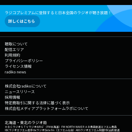
ラジコプレミアムに登録すると日本全国のラジオが聴き放題！
詳しくはこちら
聴取について
配信エリア
利用規約
プライバシーポリシー
ライセンス情報
radiko news
株式会社radikoについて
ニュースリリース
採用情報
特定商取引に関する法律に基づく表示
株式会社メディアプラットフォームラボについて
北海道・東北のラジオ局
ＨＢＣラジオ
ＳＴＶラジオ
AIR-G'（FM北海道）
FM NORTH WAVE
ＲＡＢ青森放送
エフエム青森
IBCラジオ
エフエム岩手
tbcラジオ
Date fm（エフエム仙台）
ABSラジオ
エフエム秋田
YBC山形放送