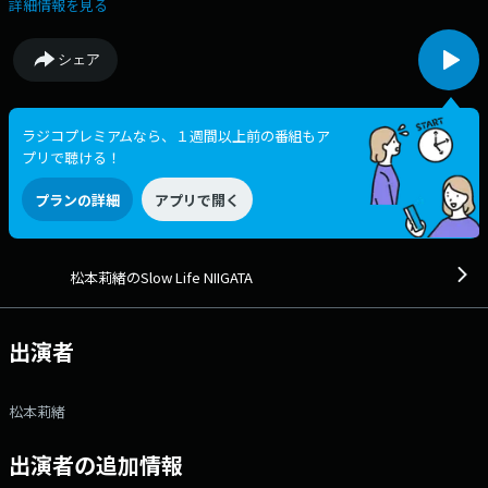
「#rio775」 Xアカウントは「@https://x.com/rioslowradio775」
詳細情報を見る
シェア
ラジコプレミアムなら、１週間以上前の番組もア
プリで聴ける！
プランの詳細
アプリで開く
松本莉緒のSlow Life NIIGATA
出演者
松本莉緒
出演者の追加情報