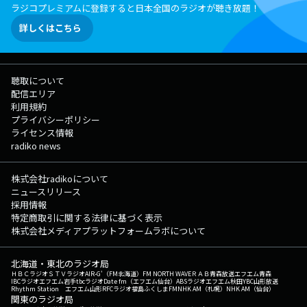
ラジコプレミアムに登録すると日本全国のラジオが聴き放題！
詳しくはこちら
聴取について
配信エリア
利用規約
プライバシーポリシー
ライセンス情報
radiko news
株式会社radikoについて
ニュースリリース
採用情報
特定商取引に関する法律に基づく表示
株式会社メディアプラットフォームラボについて
北海道・東北のラジオ局
ＨＢＣラジオ
ＳＴＶラジオ
AIR-G'（FM北海道）
FM NORTH WAVE
ＲＡＢ青森放送
エフエム青森
IBCラジオ
エフエム岩手
tbcラジオ
Date fm（エフエム仙台）
ABSラジオ
エフエム秋田
YBC山形放送
Rhythm Station エフエム山形
RFCラジオ福島
ふくしまFM
NHK AM（札幌）
NHK AM（仙台）
関東のラジオ局