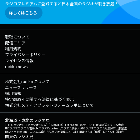
ラジコプレミアムに登録すると日本全国のラジオが聴き放題！
詳しくはこちら
聴取について
配信エリア
利用規約
プライバシーポリシー
ライセンス情報
radiko news
株式会社radikoについて
ニュースリリース
採用情報
特定商取引に関する法律に基づく表示
株式会社メディアプラットフォームラボについて
北海道・東北のラジオ局
ＨＢＣラジオ
ＳＴＶラジオ
AIR-G'（FM北海道）
FM NORTH WAVE
ＲＡＢ青森放送
エフエム青森
IBCラジオ
エフエム岩手
tbcラジオ
Date fm（エフエム仙台）
ABSラジオ
エフエム秋田
YBC山形放送
Rhythm Station エフエム山形
RFCラジオ福島
ふくしまFM
NHK AM（札幌）
NHK AM（仙台）
関東のラジオ局