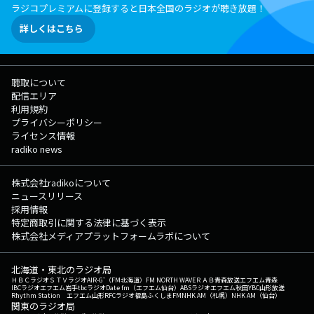
ラジコプレミアムに登録すると日本全国のラジオが聴き放題！
詳しくはこちら
聴取について
配信エリア
利用規約
プライバシーポリシー
ライセンス情報
radiko news
株式会社radikoについて
ニュースリリース
採用情報
特定商取引に関する法律に基づく表示
株式会社メディアプラットフォームラボについて
北海道・東北のラジオ局
ＨＢＣラジオ
ＳＴＶラジオ
AIR-G'（FM北海道）
FM NORTH WAVE
ＲＡＢ青森放送
エフエム青森
IBCラジオ
エフエム岩手
tbcラジオ
Date fm（エフエム仙台）
ABSラジオ
エフエム秋田
YBC山形放送
Rhythm Station エフエム山形
RFCラジオ福島
ふくしまFM
NHK AM（札幌）
NHK AM（仙台）
関東のラジオ局