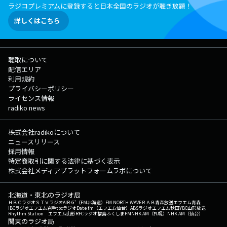
ラジコプレミアムに登録すると日本全国のラジオが聴き放題！
詳しくはこちら
聴取について
配信エリア
利用規約
プライバシーポリシー
ライセンス情報
radiko news
株式会社radikoについて
ニュースリリース
採用情報
特定商取引に関する法律に基づく表示
株式会社メディアプラットフォームラボについて
北海道・東北のラジオ局
ＨＢＣラジオ
ＳＴＶラジオ
AIR-G'（FM北海道）
FM NORTH WAVE
ＲＡＢ青森放送
エフエム青森
IBCラジオ
エフエム岩手
tbcラジオ
Date fm（エフエム仙台）
ABSラジオ
エフエム秋田
YBC山形放送
Rhythm Station エフエム山形
RFCラジオ福島
ふくしまFM
NHK AM（札幌）
NHK AM（仙台）
関東のラジオ局