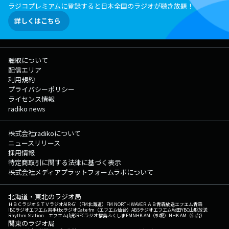
ラジコプレミアムに登録すると日本全国のラジオが聴き放題！
詳しくはこちら
聴取について
配信エリア
利用規約
プライバシーポリシー
ライセンス情報
radiko news
株式会社radikoについて
ニュースリリース
採用情報
特定商取引に関する法律に基づく表示
株式会社メディアプラットフォームラボについて
北海道・東北のラジオ局
ＨＢＣラジオ
ＳＴＶラジオ
AIR-G'（FM北海道）
FM NORTH WAVE
ＲＡＢ青森放送
エフエム青森
IBCラジオ
エフエム岩手
tbcラジオ
Date fm（エフエム仙台）
ABSラジオ
エフエム秋田
YBC山形放送
Rhythm Station エフエム山形
RFCラジオ福島
ふくしまFM
NHK AM（札幌）
NHK AM（仙台）
関東のラジオ局