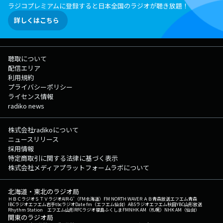
ラジコプレミアムに登録すると日本全国のラジオが聴き放題！
詳しくはこちら
聴取について
配信エリア
利用規約
プライバシーポリシー
ライセンス情報
radiko news
株式会社radikoについて
ニュースリリース
採用情報
特定商取引に関する法律に基づく表示
株式会社メディアプラットフォームラボについて
北海道・東北のラジオ局
ＨＢＣラジオ
ＳＴＶラジオ
AIR-G'（FM北海道）
FM NORTH WAVE
ＲＡＢ青森放送
エフエム青森
IBCラジオ
エフエム岩手
tbcラジオ
Date fm（エフエム仙台）
ABSラジオ
エフエム秋田
YBC山形放送
Rhythm Station エフエム山形
RFCラジオ福島
ふくしまFM
NHK AM（札幌）
NHK AM（仙台）
関東のラジオ局