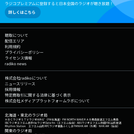
ラジコプレミアムに登録すると日本全国のラジオが聴き放題！
詳しくはこちら
聴取について
配信エリア
利用規約
プライバシーポリシー
ライセンス情報
radiko news
株式会社radikoについて
ニュースリリース
採用情報
特定商取引に関する法律に基づく表示
株式会社メディアプラットフォームラボについて
北海道・東北のラジオ局
ＨＢＣラジオ
ＳＴＶラジオ
AIR-G'（FM北海道）
FM NORTH WAVE
ＲＡＢ青森放送
エフエム青森
IBCラジオ
エフエム岩手
tbcラジオ
Date fm（エフエム仙台）
ABSラジオ
エフエム秋田
YBC山形放送
Rhythm Station エフエム山形
RFCラジオ福島
ふくしまFM
NHK AM（札幌）
NHK AM（仙台）
関東のラジオ局