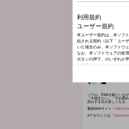
放送局
放送時間
2024年1月14日
番組名
GOODYEAR ALL
ソウル、R&Bを軸としな
『今聴きたい』『今お薦め
思わず土日が楽しくなる、
番組Webサイト：
https://
Xアカウントは「
@goodye