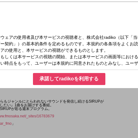
（日）10:55～11:00
SEASON Chill Sound
承諾してradikoを利用する
がらもジャンルにとらわれないサウンドを発信し続けるSIRUPが
したい』1曲をお届けする番組。
SIRUPが彩る週末プログラム。
www.fmosaka.net/_sites/16783679
ar_fmo
」