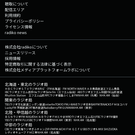
聴取について
配信エリア
利用規約
プライバシーポリシー
ライセンス情報
radiko news
株式会社radikoについて
ニュースリリース
採用情報
特定商取引に関する法律に基づく表示
株式会社メディアプラットフォームラボについて
北海道・東北のラジオ局
ＨＢＣラジオ
ＳＴＶラジオ
AIR-G'（FM北海道）
FM NORTH WAVE
ＲＡＢ青森放送
エフエム青森
IBCラジオ
エフエム岩手
tbcラジオ
Date fm（エフエム仙台）
ABSラジオ
エフエム秋田
YBC山形放送
Rhythm Station エフエム山形
RFCラジオ福島
ふくしまFM
NHK AM（札幌）
NHK AM（仙台）
関東のラジオ局
TBSラジオ
文化放送
ニッポン放送
interfm
TOKYO FM
J-WAVE
ラジオ日本
BAYFM78
NACK5
ＦＭヨコハマ
LuckyFM 茨城放送
CRT栃木放送
RadioBerry
FM GUNMA
NHK AM（東京）
北陸・甲信越のラジオ局
ＢＳＮラジオ
FM NIIGATA
ＫＮＢラジオ
ＦＭとやま
MROラジオ
エフエム石川
FBCラジオ
FM福井
YBSラジオ
FM FUJI
SBCラジオ
ＦＭ長野
NHK AM（東京）
NHK AM（名古屋）
中部のラジオ局
CBCラジオ
東海ラジオ
ぎふチャン
ZIP-FM
FM AICHI
ＦＭ ＧＩＦＵ
SBSラジオ
K-MIX SHIZUOKA
レディオキューブ ＦＭ三重
NHK AM（名古屋）