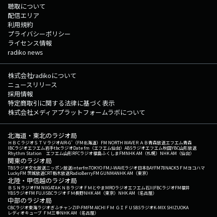
聴取について
配信エリア
利用規約
プライバシーポリシー
ライセンス情報
radiko news
株式会社radikoについて
ニュースリリース
採用情報
特定商取引に関する法律に基づく表示
株式会社メディアプラットフォームラボについて
北海道・東北のラジオ局
ＨＢＣラジオ
ＳＴＶラジオ
AIR-G'（FM北海道）
FM NORTH WAVE
ＲＡＢ青森放送
エフエム青森
IBCラジオ
エフエム岩手
tbcラジオ
Date fm（エフエム仙台）
ABSラジオ
エフエム秋田
YBC山形放送
Rhythm Station エフエム山形
RFCラジオ福島
ふくしまFM
NHK AM（札幌）
NHK AM（仙台）
関東のラジオ局
TBSラジオ
文化放送
ニッポン放送
interfm
TOKYO FM
J-WAVE
ラジオ日本
BAYFM78
NACK5
ＦＭヨコハマ
LuckyFM 茨城放送
CRT栃木放送
RadioBerry
FM GUNMA
NHK AM（東京）
北陸・甲信越のラジオ局
ＢＳＮラジオ
FM NIIGATA
ＫＮＢラジオ
ＦＭとやま
MROラジオ
エフエム石川
FBCラジオ
FM福井
YBSラジオ
FM FUJI
SBCラジオ
ＦＭ長野
NHK AM（東京）
NHK AM（名古屋）
中部のラジオ局
CBCラジオ
東海ラジオ
ぎふチャン
ZIP-FM
FM AICHI
ＦＭ ＧＩＦＵ
SBSラジオ
K-MIX SHIZUOKA
レディオキューブ ＦＭ三重
NHK AM（名古屋）