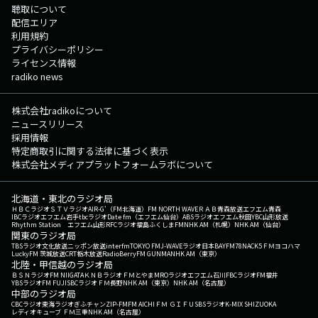
聴取について
配信エリア
利用規約
プライバシーポリシー
ライセンス情報
radiko news
株式会社radikoについて
ニュースリリース
採用情報
特定商取引に関する法律に基づく表示
株式会社メディアプラットフォームラボについて
北海道・東北のラジオ局
ＨＢＣラジオ
ＳＴＶラジオ
AIR-G'（FM北海道）
FM NORTH WAVE
ＲＡＢ青森放送
エフエム青森
IBCラジオ
エフエム岩手
tbcラジオ
Date fm（エフエム仙台）
ABSラジオ
エフエム秋田
YBC山形放送
Rhythm Station エフエム山形
RFCラジオ福島
ふくしまFM
NHK AM（札幌）
NHK AM（仙台）
関東のラジオ局
TBSラジオ
文化放送
ニッポン放送
interfm
TOKYO FM
J-WAVE
ラジオ日本
BAYFM78
NACK5
ＦＭヨコハマ
LuckyFM 茨城放送
CRT栃木放送
RadioBerry
FM GUNMA
NHK AM（東京）
北陸・甲信越のラジオ局
ＢＳＮラジオ
FM NIIGATA
ＫＮＢラジオ
ＦＭとやま
MROラジオ
エフエム石川
FBCラジオ
FM福井
YBSラジオ
FM FUJI
SBCラジオ
ＦＭ長野
NHK AM（東京）
NHK AM（名古屋）
中部のラジオ局
CBCラジオ
東海ラジオ
ぎふチャン
ZIP-FM
FM AICHI
ＦＭ ＧＩＦＵ
SBSラジオ
K-MIX SHIZUOKA
レディオキューブ ＦＭ三重
NHK AM（名古屋）