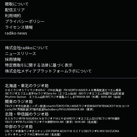
聴取について
配信エリア
利用規約
プライバシーポリシー
ライセンス情報
radiko news
株式会社radikoについて
ニュースリリース
採用情報
特定商取引に関する法律に基づく表示
株式会社メディアプラットフォームラボについて
北海道・東北のラジオ局
ＨＢＣラジオ
ＳＴＶラジオ
AIR-G'（FM北海道）
FM NORTH WAVE
ＲＡＢ青森放送
エフエム青森
IBCラジオ
エフエム岩手
tbcラジオ
Date fm（エフエム仙台）
ABSラジオ
エフエム秋田
YBC山形放送
Rhythm Station エフエム山形
RFCラジオ福島
ふくしまFM
NHK AM（札幌）
NHK AM（仙台）
関東のラジオ局
TBSラジオ
文化放送
ニッポン放送
interfm
TOKYO FM
J-WAVE
ラジオ日本
BAYFM78
NACK5
ＦＭヨコハマ
LuckyFM 茨城放送
CRT栃木放送
RadioBerry
FM GUNMA
NHK AM（東京）
北陸・甲信越のラジオ局
ＢＳＮラジオ
FM NIIGATA
ＫＮＢラジオ
ＦＭとやま
MROラジオ
エフエム石川
FBCラジオ
FM福井
YBSラジオ
FM FUJI
SBCラジオ
ＦＭ長野
NHK AM（東京）
NHK AM（名古屋）
中部のラジオ局
CBCラジオ
東海ラジオ
ぎふチャン
ZIP-FM
FM AICHI
ＦＭ ＧＩＦＵ
SBSラジオ
K-MIX SHIZUOKA
レディオキューブ ＦＭ三重
NHK AM（名古屋）