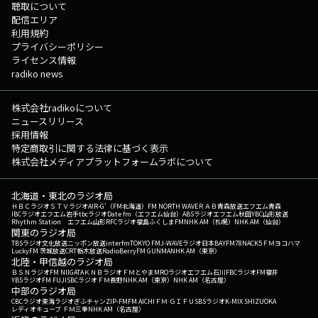
聴取について
配信エリア
利用規約
プライバシーポリシー
ライセンス情報
radiko news
株式会社radikoについて
ニュースリリース
採用情報
特定商取引に関する法律に基づく表示
株式会社メディアプラットフォームラボについて
北海道・東北のラジオ局
ＨＢＣラジオ
ＳＴＶラジオ
AIR-G'（FM北海道）
FM NORTH WAVE
ＲＡＢ青森放送
エフエム青森
IBCラジオ
エフエム岩手
tbcラジオ
Date fm（エフエム仙台）
ABSラジオ
エフエム秋田
YBC山形放送
Rhythm Station エフエム山形
RFCラジオ福島
ふくしまFM
NHK AM（札幌）
NHK AM（仙台）
関東のラジオ局
TBSラジオ
文化放送
ニッポン放送
interfm
TOKYO FM
J-WAVE
ラジオ日本
BAYFM78
NACK5
ＦＭヨコハマ
LuckyFM 茨城放送
CRT栃木放送
RadioBerry
FM GUNMA
NHK AM（東京）
北陸・甲信越のラジオ局
ＢＳＮラジオ
FM NIIGATA
ＫＮＢラジオ
ＦＭとやま
MROラジオ
エフエム石川
FBCラジオ
FM福井
YBSラジオ
FM FUJI
SBCラジオ
ＦＭ長野
NHK AM（東京）
NHK AM（名古屋）
中部のラジオ局
CBCラジオ
東海ラジオ
ぎふチャン
ZIP-FM
FM AICHI
ＦＭ ＧＩＦＵ
SBSラジオ
K-MIX SHIZUOKA
レディオキューブ ＦＭ三重
NHK AM（名古屋）