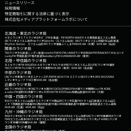
ニュースリリース
採用情報
特定商取引に関する法律に基づく表示
株式会社メディアプラットフォームラボについて
北海道・東北のラジオ局
ＨＢＣラジオ
ＳＴＶラジオ
AIR-G'（FM北海道）
FM NORTH WAVE
ＲＡＢ青森放送
エフエム青森
IBCラジオ
エフエム岩手
tbcラジオ
Date fm（エフエム仙台）
ABSラジオ
エフエム秋田
YBC山形放送
Rhythm Station エフエム山形
RFCラジオ福島
ふくしまFM
NHK AM（札幌）
NHK AM（仙台）
関東のラジオ局
TBSラジオ
文化放送
ニッポン放送
interfm
TOKYO FM
J-WAVE
ラジオ日本
BAYFM78
NACK5
ＦＭヨコハマ
LuckyFM 茨城放送
CRT栃木放送
RadioBerry
FM GUNMA
NHK AM（東京）
北陸・甲信越のラジオ局
ＢＳＮラジオ
FM NIIGATA
ＫＮＢラジオ
ＦＭとやま
MROラジオ
エフエム石川
FBCラジオ
FM福井
YBSラジオ
FM FUJI
SBCラジオ
ＦＭ長野
NHK AM（東京）
NHK AM（名古屋）
中部のラジオ局
CBCラジオ
東海ラジオ
ぎふチャン
ZIP-FM
FM AICHI
ＦＭ ＧＩＦＵ
SBSラジオ
K-MIX SHIZUOKA
レディオキューブ ＦＭ三重
NHK AM（名古屋）
近畿のラジオ局
ABCラジオ
MBSラジオ
OBCラジオ大阪
FM COCOLO
FM802
FM大阪
ラジオ関西
Kiss FM KOBE
e-radio FM滋賀
KBS京都ラジオ
α-STATION FM KYOTO
wbs和歌山放送
NHK AM（大阪）
中国・四国のラジオ局
BSSラジオ
エフエム山陰
ＲＳＫラジオ
ＦＭ岡山
RCCラジオ
広島FM
ＫＲＹ山口放送
エフエム山口
ＪＲＴ四国放送
FM徳島
RNC西日本放送
FM香川
RNB南海放送
FM愛媛
RKC高知放送
エフエム高知
NHK AM（広島）
NHK AM（松山）
九州・沖縄のラジオ局
RKBラジオ
KBCラジオ
LOVE FM
CROSS FM
FM FUKUOKA
エフエム佐賀
NBCラジオ
FM長崎
RKKラジオ
FMKエフエム熊本
OBSラジオ
エフエム大分
宮崎放送
エフエム宮崎
ＭＢＣラジオ
μＦＭ
RBCiラジオ
ラジオ沖縄
FM沖縄
NHK AM（福岡）
全国のラジオ局