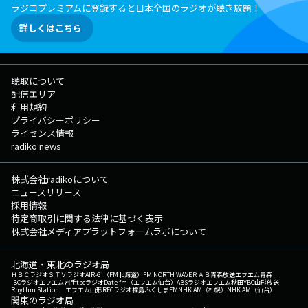
ラジコプレミアムに登録すると日本全国のラジオが聴き放題！
詳しくはこちら
聴取について
配信エリア
利用規約
プライバシーポリシー
ライセンス情報
radiko news
株式会社radikoについて
ニュースリリース
採用情報
特定商取引に関する法律に基づく表示
株式会社メディアプラットフォームラボについて
北海道・東北のラジオ局
ＨＢＣラジオ
ＳＴＶラジオ
AIR-G'（FM北海道）
FM NORTH WAVE
ＲＡＢ青森放送
エフエム青森
IBCラジオ
エフエム岩手
tbcラジオ
Date fm（エフエム仙台）
ABSラジオ
エフエム秋田
YBC山形放送
Rhythm Station エフエム山形
RFCラジオ福島
ふくしまFM
NHK AM（札幌）
NHK AM（仙台）
関東のラジオ局