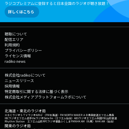
ラジコプレミアムに登録すると日本全国のラジオが聴き放題！
詳しくはこちら
聴取について
配信エリア
利用規約
プライバシーポリシー
ライセンス情報
radiko news
株式会社radikoについて
ニュースリリース
採用情報
特定商取引に関する法律に基づく表示
株式会社メディアプラットフォームラボについて
北海道・東北のラジオ局
ＨＢＣラジオ
ＳＴＶラジオ
AIR-G'（FM北海道）
FM NORTH WAVE
ＲＡＢ青森放送
エフエム青森
IBCラジオ
エフエム岩手
tbcラジオ
Date fm（エフエム仙台）
ABSラジオ
エフエム秋田
YBC山形放送
Rhythm Station エフエム山形
RFCラジオ福島
ふくしまFM
NHK AM（札幌）
NHK AM（仙台）
関東のラジオ局