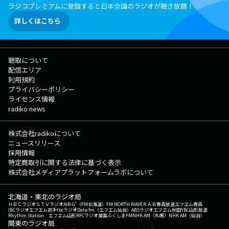
ラジコプレミアムに登録すると日本全国のラジオが聴き放題！
詳しくはこちら
聴取について
配信エリア
利用規約
プライバシーポリシー
ライセンス情報
radiko news
株式会社radikoについて
ニュースリリース
採用情報
特定商取引に関する法律に基づく表示
株式会社メディアプラットフォームラボについて
北海道・東北のラジオ局
ＨＢＣラジオ
ＳＴＶラジオ
AIR-G'（FM北海道）
FM NORTH WAVE
ＲＡＢ青森放送
エフエム青森
IBCラジオ
エフエム岩手
tbcラジオ
Date fm（エフエム仙台）
ABSラジオ
エフエム秋田
YBC山形放送
Rhythm Station エフエム山形
RFCラジオ福島
ふくしまFM
NHK AM（札幌）
NHK AM（仙台）
関東のラジオ局