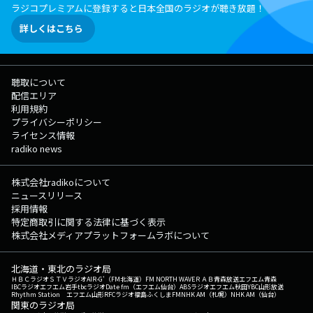
ラジコプレミアムに登録すると日本全国のラジオが聴き放題！
詳しくはこちら
聴取について
配信エリア
利用規約
プライバシーポリシー
ライセンス情報
radiko news
株式会社radikoについて
ニュースリリース
採用情報
特定商取引に関する法律に基づく表示
株式会社メディアプラットフォームラボについて
北海道・東北のラジオ局
ＨＢＣラジオ
ＳＴＶラジオ
AIR-G'（FM北海道）
FM NORTH WAVE
ＲＡＢ青森放送
エフエム青森
IBCラジオ
エフエム岩手
tbcラジオ
Date fm（エフエム仙台）
ABSラジオ
エフエム秋田
YBC山形放送
Rhythm Station エフエム山形
RFCラジオ福島
ふくしまFM
NHK AM（札幌）
NHK AM（仙台）
関東のラジオ局