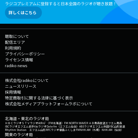
ラジコプレミアムに登録すると日本全国のラジオが聴き放題！
詳しくはこちら
聴取について
配信エリア
利用規約
プライバシーポリシー
ライセンス情報
radiko news
株式会社radikoについて
ニュースリリース
採用情報
特定商取引に関する法律に基づく表示
株式会社メディアプラットフォームラボについて
北海道・東北のラジオ局
ＨＢＣラジオ
ＳＴＶラジオ
AIR-G'（FM北海道）
FM NORTH WAVE
ＲＡＢ青森放送
エフエム青森
IBCラジオ
エフエム岩手
tbcラジオ
Date fm（エフエム仙台）
ABSラジオ
エフエム秋田
YBC山形放送
Rhythm Station エフエム山形
RFCラジオ福島
ふくしまFM
NHK AM（札幌）
NHK AM（仙台）
関東のラジオ局