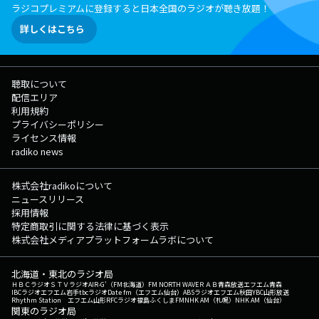
ラジコプレミアムに登録すると日本全国のラジオが聴き放題！
詳しくはこちら
聴取について
配信エリア
利用規約
プライバシーポリシー
ライセンス情報
radiko news
株式会社radikoについて
ニュースリリース
採用情報
特定商取引に関する法律に基づく表示
株式会社メディアプラットフォームラボについて
北海道・東北のラジオ局
ＨＢＣラジオ
ＳＴＶラジオ
AIR-G'（FM北海道）
FM NORTH WAVE
ＲＡＢ青森放送
エフエム青森
IBCラジオ
エフエム岩手
tbcラジオ
Date fm（エフエム仙台）
ABSラジオ
エフエム秋田
YBC山形放送
Rhythm Station エフエム山形
RFCラジオ福島
ふくしまFM
NHK AM（札幌）
NHK AM（仙台）
関東のラジオ局