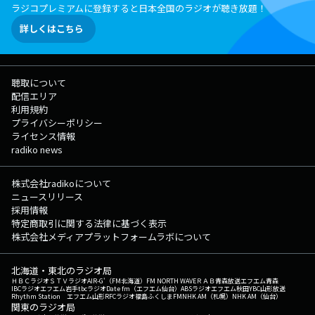
ラジコプレミアムに登録すると日本全国のラジオが聴き放題！
詳しくはこちら
聴取について
配信エリア
利用規約
プライバシーポリシー
ライセンス情報
radiko news
株式会社radikoについて
ニュースリリース
採用情報
特定商取引に関する法律に基づく表示
株式会社メディアプラットフォームラボについて
北海道・東北のラジオ局
ＨＢＣラジオ
ＳＴＶラジオ
AIR-G'（FM北海道）
FM NORTH WAVE
ＲＡＢ青森放送
エフエム青森
IBCラジオ
エフエム岩手
tbcラジオ
Date fm（エフエム仙台）
ABSラジオ
エフエム秋田
YBC山形放送
Rhythm Station エフエム山形
RFCラジオ福島
ふくしまFM
NHK AM（札幌）
NHK AM（仙台）
関東のラジオ局