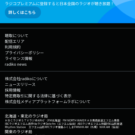
ラジコプレミアムに登録すると日本全国のラジオが聴き放題！
詳しくはこちら
聴取について
配信エリア
利用規約
プライバシーポリシー
ライセンス情報
radiko news
株式会社radikoについて
ニュースリリース
採用情報
特定商取引に関する法律に基づく表示
株式会社メディアプラットフォームラボについて
北海道・東北のラジオ局
ＨＢＣラジオ
ＳＴＶラジオ
AIR-G'（FM北海道）
FM NORTH WAVE
ＲＡＢ青森放送
エフエム青森
IBCラジオ
エフエム岩手
tbcラジオ
Date fm（エフエム仙台）
ABSラジオ
エフエム秋田
YBC山形放送
Rhythm Station エフエム山形
RFCラジオ福島
ふくしまFM
NHK AM（札幌）
NHK AM（仙台）
関東のラジオ局