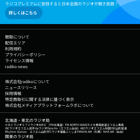
ラジコプレミアムに登録すると日本全国のラジオが聴き放題！
詳しくはこちら
聴取について
配信エリア
利用規約
プライバシーポリシー
ライセンス情報
radiko news
株式会社radikoについて
ニュースリリース
採用情報
特定商取引に関する法律に基づく表示
株式会社メディアプラットフォームラボについて
北海道・東北のラジオ局
ＨＢＣラジオ
ＳＴＶラジオ
AIR-G'（FM北海道）
FM NORTH WAVE
ＲＡＢ青森放送
エフエム青森
IBCラジオ
エフエム岩手
tbcラジオ
Date fm（エフエム仙台）
ABSラジオ
エフエム秋田
YBC山形放送
Rhythm Station エフエム山形
RFCラジオ福島
ふくしまFM
NHK AM（札幌）
NHK AM（仙台）
関東のラジオ局