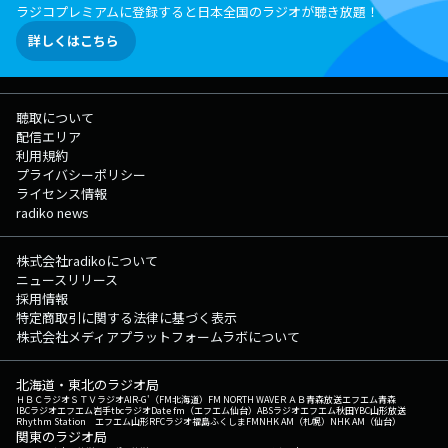
ラジコプレミアムに登録すると日本全国のラジオが聴き放題！
詳しくはこちら
聴取について
配信エリア
利用規約
プライバシーポリシー
ライセンス情報
radiko news
株式会社radikoについて
ニュースリリース
採用情報
特定商取引に関する法律に基づく表示
株式会社メディアプラットフォームラボについて
北海道・東北のラジオ局
ＨＢＣラジオ
ＳＴＶラジオ
AIR-G'（FM北海道）
FM NORTH WAVE
ＲＡＢ青森放送
エフエム青森
IBCラジオ
エフエム岩手
tbcラジオ
Date fm（エフエム仙台）
ABSラジオ
エフエム秋田
YBC山形放送
Rhythm Station エフエム山形
RFCラジオ福島
ふくしまFM
NHK AM（札幌）
NHK AM（仙台）
関東のラジオ局