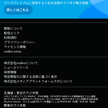
ラジコプレミアムに登録すると日本全国のラジオが聴き放題！
詳しくはこちら
聴取について
配信エリア
利用規約
プライバシーポリシー
ライセンス情報
radiko news
株式会社radikoについて
ニュースリリース
採用情報
特定商取引に関する法律に基づく表示
株式会社メディアプラットフォームラボについて
北海道・東北のラジオ局
ＨＢＣラジオ
ＳＴＶラジオ
AIR-G'（FM北海道）
FM NORTH WAVE
ＲＡＢ青森放送
エフエム青森
IBCラジオ
エフエム岩手
tbcラジオ
Date fm（エフエム仙台）
ABSラジオ
エフエム秋田
YBC山形放送
Rhythm Station エフエム山形
RFCラジオ福島
ふくしまFM
NHK AM（札幌）
NHK AM（仙台）
関東のラジオ局