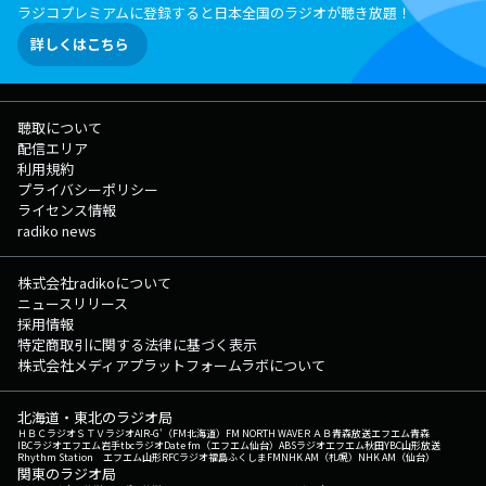
ラジコプレミアムに登録すると日本全国のラジオが聴き放題！
詳しくはこちら
聴取について
配信エリア
利用規約
プライバシーポリシー
ライセンス情報
radiko news
株式会社radikoについて
ニュースリリース
採用情報
特定商取引に関する法律に基づく表示
株式会社メディアプラットフォームラボについて
北海道・東北のラジオ局
ＨＢＣラジオ
ＳＴＶラジオ
AIR-G'（FM北海道）
FM NORTH WAVE
ＲＡＢ青森放送
エフエム青森
IBCラジオ
エフエム岩手
tbcラジオ
Date fm（エフエム仙台）
ABSラジオ
エフエム秋田
YBC山形放送
Rhythm Station エフエム山形
RFCラジオ福島
ふくしまFM
NHK AM（札幌）
NHK AM（仙台）
関東のラジオ局